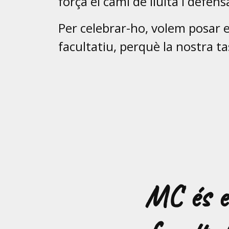
força el camí de lluita i defens
Per celebrar-ho, volem posar en
facultatiu, perquè la nostra t
MC és el