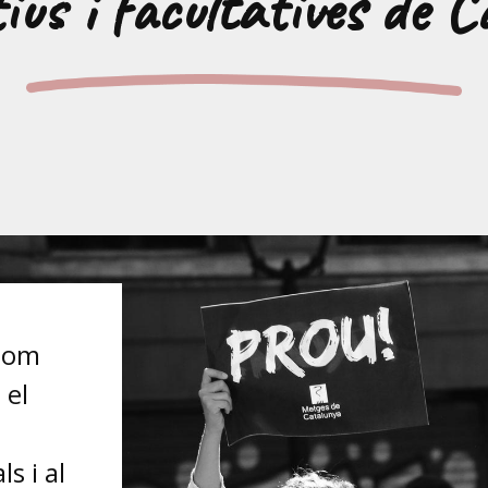
ius i facultatives de 
som
 el
s i al