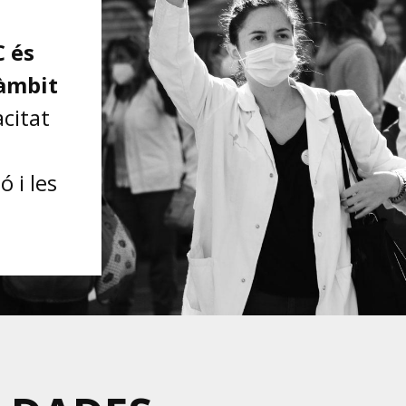
 és
’àmbit
citat
ó i les