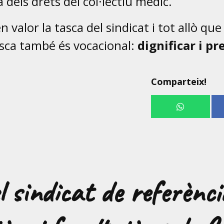
a dels drets del col·lectiu mèdic.
 valor la tasca del sindicat i tot allò qu
asca també és vocacional:
dignificar i pr
Comparteix!
 sindicat de referènci