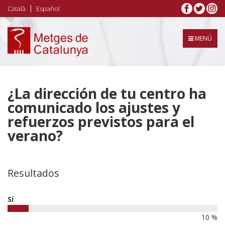
Pasar
Català
Español
al
contenido
principal
MENÚ
¿La dirección de tu centro ha
comunicado los ajustes y
refuerzos previstos para el
verano?
Resultados
Sí
10 %