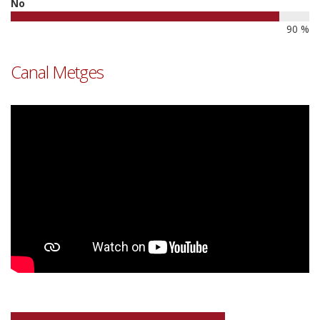
No
90 %
Canal Metges