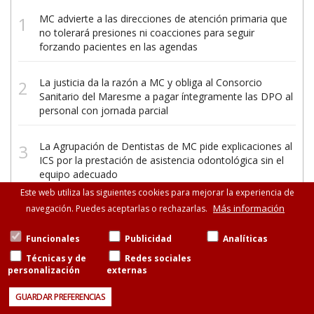
MC advierte a las direcciones de atención primaria que
no tolerará presiones ni coacciones para seguir
forzando pacientes en las agendas
La justicia da la razón a MC y obliga al Consorcio
Sanitario del Maresme a pagar íntegramente las DPO al
personal con jornada parcial
La Agrupación de Dentistas de MC pide explicaciones al
ICS por la prestación de asistencia odontológica sin el
equipo adecuado
Este web utiliza las siguientes cookies para mejorar la experiencia de
Más información
navegación. Puedes aceptarlas o rechazarlas.
Funcionales
Publicidad
Analíticas
Técnicas y de
Redes sociales
personalización
externas
©Metges de Catalunya
Consell de Cent, 471-475, esc.B entresuelo, 08013
GUARDAR PREFERENCIAS
Barcelona
93 265 11 77 · 93 585 13 88