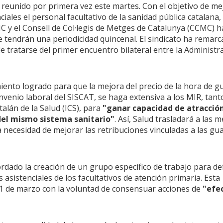
 reunido por primera vez este martes. Con el objetivo de me
ciales el personal facultativo de la sanidad pública catalana,
 y el Consell de Col·legis de Metges de Catalunya (CCMC) 
e tendrán una periodicidad quincenal. El sindicato ha remarc
e tratarse del primer encuentro bilateral entre la Administr
ento logrado para que la mejora del precio de la hora de g
nvenio laboral del SISCAT, se haga extensiva a los MIR, tanto
alán de la Salud (ICS), para
"ganar capacidad de atracción
del mismo sistema sanitario"
. Así, Salud trasladará a las 
 necesidad de mejorar las retribuciones vinculadas a las gu
rdado la creación de un grupo específico de trabajo para def
asistenciales de los facultativos de atención primaria. Esta
1 de marzo con la voluntad de consensuar acciones de
"efe