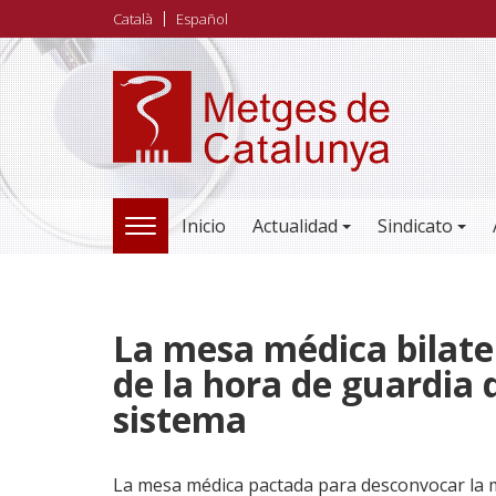
Pasar
Català
Español
al
contenido
principal
Inicio
Actualidad
Sindicato
TOGGLE
NAVIGATION
La mesa médica bilate
de la hora de guardia 
sistema
La mesa médica pactada para desconvocar la m