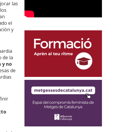
jorar las
 los
han
ado el
ación y
uardia
 de la
 y no
mesas de
ardias
inir
cto