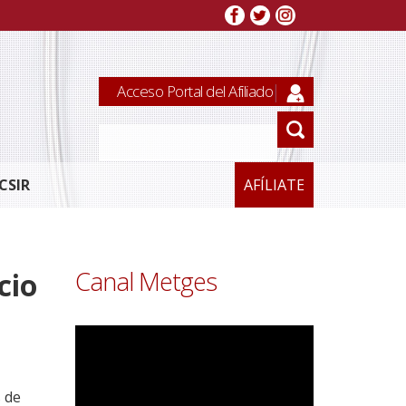
Acceso Portal del Afiliado
CSIR
AFÍLIATE
Canal Metges
cio
 de