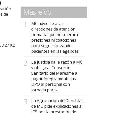
l
zación
Más leído
es de
MC advierte a las
direcciones de atención
primaria que no tolerará
presiones ni coacciones
38.27 KB
para seguir forzando
pacientes en las agendas
La justicia da la razón a MC
y obliga al Consorcio
Sanitario del Maresme a
pagar íntegramente las
DPO al personal con
jornada parcial
La Agrupación de Dentistas
de MC pide explicaciones al
ICS por la prestación de