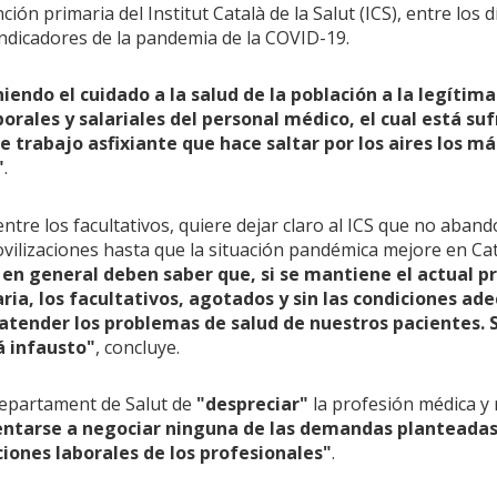
ón primaria del Institut Català de la Salut (ICS), entre los d
ndicadores de la pandemia de la COVID-19.
endo el cuidado a la salud de la población a la legítima
orales y salariales del personal médico, el cual está suf
trabajo asfixiante que hace saltar por los aires los má
"
.
entre los facultativos, quiere dejar claro al ICS que no aban
vilizaciones hasta que la situación pandémica mejore en Ca
n en general deben saber que, si se mantiene el actual p
ria, los facultativos, agotados y sin las condiciones ad
atender los problemas de salud de nuestros pacientes. S
á infausto"
, concluye.
l Departament de Salut de
"despreciar"
la profesión médica y
sentarse a negociar ninguna de las demandas planteadas
ciones laborales de los profesionales"
.