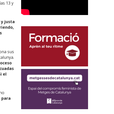
ías 13 y
 y justa
riendo,
s
dona sus
talunya.
roceso
ecuadas
i el
 no
 para