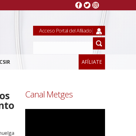
Acceso Portal del Afiliado
CSIR
AFÍLIATE
Canal Metges
vos
nto
 huelga