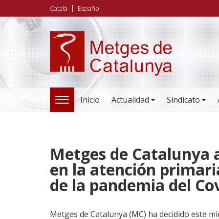
Pasar
Català
Español
al
contenido
principal
Inicio
Actualidad
Sindicato
TOGGLE
NAVIGATION
Metges de Catalunya a
en la atención primar
de la pandemia del Co
Metges de Catalunya (MC) ha decidido este mié