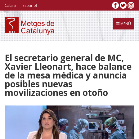
Pasar
Català
Español
al
contenido
principal
MENÚ
El secretario general de MC,
Xavier Lleonart, hace balance
de la mesa médica y anuncia
posibles nuevas
movilizaciones en otoño