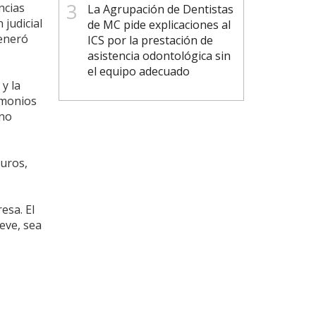
ncias
La Agrupación de Dentistas
judicial
de MC pide explicaciones al
generó
ICS por la prestación de
asistencia odontológica sin
el equipo adecuado
y la
imonios
 no
euros,
esa. El
eve, sea