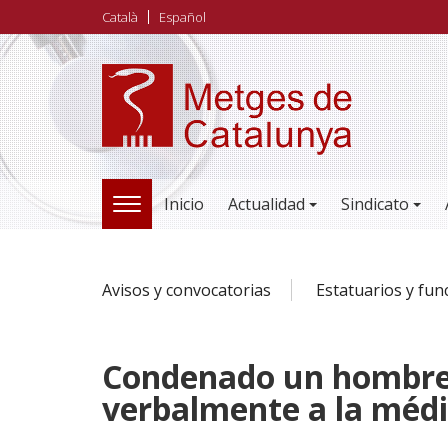
Pasar
Català
Español
al
contenido
principal
Inicio
Actualidad
Sindicato
TOGGLE
NAVIGATION
Avisos y convocatorias
Estatuarios y fun
Condenado un hombre 
verbalmente a la médi