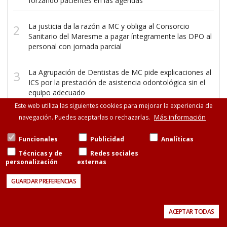
forzando pacientes en las agendas
La justicia da la razón a MC y obliga al Consorcio
Sanitario del Maresme a pagar íntegramente las DPO al
personal con jornada parcial
La Agrupación de Dentistas de MC pide explicaciones al
ICS por la prestación de asistencia odontológica sin el
equipo adecuado
Este web utiliza las siguientes cookies para mejorar la experiencia de
Más información
navegación. Puedes aceptarlas o rechazarlas.
Funcionales
Publicidad
Analíticas
Técnicas y de
Redes sociales
personalización
externas
©Metges de Catalunya
Consell de Cent, 471-475, esc.B entresuelo, 08013
GUARDAR PREFERENCIAS
Barcelona
93 265 11 77 · 93 585 13 88
Aviso legal
Política de cookies
Contacto
ACEPTAR TODAS