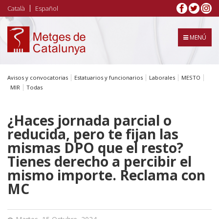
Pasar
Català
Español
al
contenido
principal
MENÚ
Avisos y convocatorias
Estatuarios y funcionarios
Laborales
MESTO
MIR
Todas
¿Haces jornada parcial o
reducida, pero te fijan las
mismas DPO que el resto?
Tienes derecho a percibir el
mismo importe. Reclama con
MC