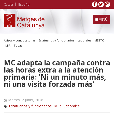
Pasar
Català
Español
al
contenido
principal
MENÚ
Avisos y convocatorias
Estatuarios y funcionarios
Laborales
MESTO
MIR
Todas
MC adapta la campaña contra
las horas extra a la atención
primaria: 'Ni un minuto más,
ni una visita forzada más'
Martes, 2 Junio, 2026
Estatuarios y funcionarios
MIR
Laborales