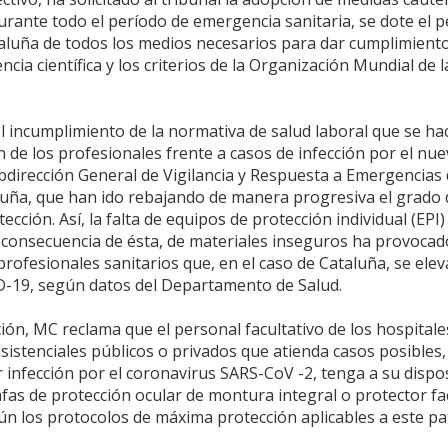
rante todo el período de emergencia sanitaria, se dote el 
ataluña de todos los medios necesarios para dar cumplimiento
cia científica y los criterios de la Organización Mundial de l
incumplimiento de la normativa de salud laboral que se ha
 de los profesionales frente a casos de infección por el nu
bdirección General de Vigilancia y Respuesta a Emergencias 
aluña, que han ido rebajando de manera progresiva el grado 
cción. Así, la falta de equipos de protección individual (EPI)
mo consecuencia de ésta, de materiales inseguros ha provoca
rofesionales sanitarios que, en el caso de Cataluña, se elev
ID-19, según datos del Departamento de Salud.
ción, MC reclama que el personal facultativo de los hospitale
sistenciales públicos o privados que atienda casos posibles,
 infección por el coronavirus SARS-CoV -2, tenga a su dispo
gafas de protección ocular de montura integral o protector fa
n los protocolos de máxima protección aplicables a este p