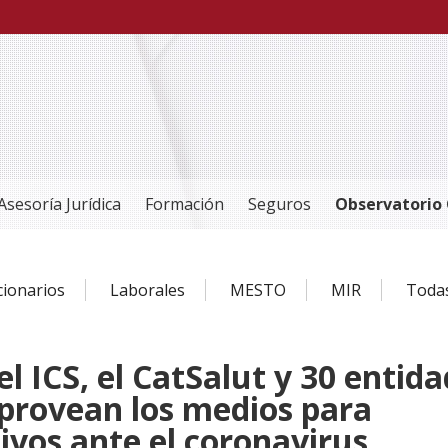
Asesoría Jurídica
Formación
Seguros
Observatorio 
cionarios
Laborales
MESTO
MIR
Toda
 ICS, el CatSalut y 30 entid
provean los medios para
tivos ante el coronavirus