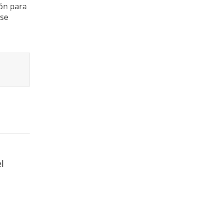
ión para
 se
l