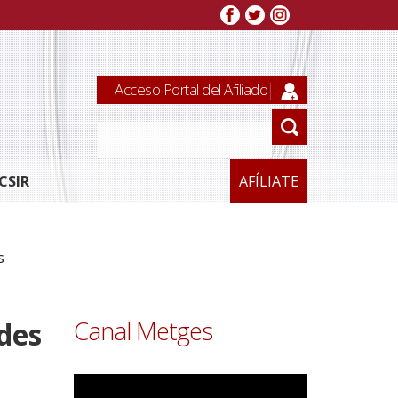
Acceso Portal del Afiliado
CSIR
AFÍLIATE
s
Canal Metges
ades