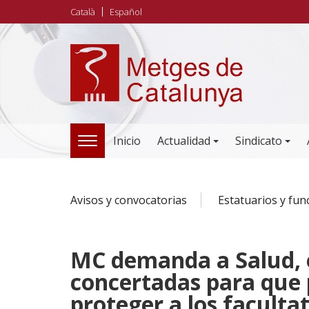
Pasar
Català
Español
al
contenido
principal
Inicio
Actualidad
Sindicato
TOGGLE
NAVIGATION
Avisos y convocatorias
Estatuarios y fun
MC demanda a Salud, el
concertadas para que 
proteger a los faculta