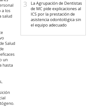
La Agrupación de Dentistas
personal
de MC pide explicaciones al
 a los
ICS por la prestación de
a salud
asistencia odontológica sin
el equipo adecuado
ce
evo
de Salud
de
 eficaces
do un
a hasta
s,
sición
cial
atógeno.