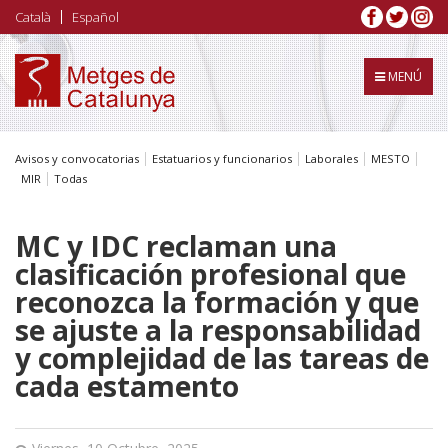
Pasar
Català
Español
al
contenido
principal
MENÚ
Avisos y convocatorias
Estatuarios y funcionarios
Laborales
MESTO
MIR
Todas
MC y IDC reclaman una
clasificación profesional que
reconozca la formación y que
se ajuste a la responsabilidad
y complejidad de las tareas de
cada estamento