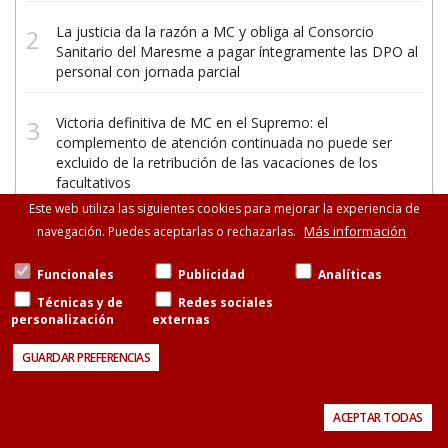
La justicia da la razón a MC y obliga al Consorcio
Sanitario del Maresme a pagar íntegramente las DPO al
personal con jornada parcial
Victoria definitiva de MC en el Supremo: el
complemento de atención continuada no puede ser
excluido de la retribución de las vacaciones de los
facultativos
Este web utiliza las siguientes cookies para mejorar la experiencia de
Más información
navegación. Puedes aceptarlas o rechazarlas.
Funcionales
Publicidad
Analíticas
Técnicas y de
Redes sociales
personalización
externas
©Metges de Catalunya
Consell de Cent, 471-475, esc.B entresuelo, 08013
GUARDAR PREFERENCIAS
Barcelona
93 265 11 77 · 93 585 13 88
Aviso legal
Política de cookies
Contacto
ACEPTAR TODAS