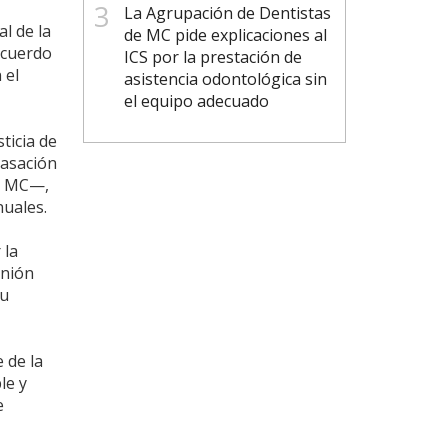
La Agrupación de Dentistas
l de la
de MC pide explicaciones al
acuerdo
ICS por la prestación de
 el
asistencia odontológica sin
el equipo adecuado
ticia de
casación
de MC—,
nuales.
 la
Unión
su
 de la
le y
e