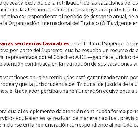
 quedaba excluido de la retribución de las vacaciones de los
ía que la atención continuada constituye una parte habitua
la nómina correspondiente al período de descanso anual, de 
e la Organización Internacional del Trabajo (OIT), vigente en
varias sentencias favorables
en el Tribunal Superior de Jus
nitiva por parte del Supremo, que ha resuelto un recurso de 
iva, representada por el Colectivo AiDE —gabinete jurídico 
 atención continuada en la retribución de sus vacaciones a
 vacaciones anuales retribuidas está garantizado tanto por
pea y que la jurisprudencia del Tribunal de Justicia de la 
nes, el trabajador perciba una remuneración equivalente a 
era que el complemento de atención continuada forma parte
rvicios equivalentes se realizan de manera habitual, previsib
 incluirse en la remuneración correspondiente al período d