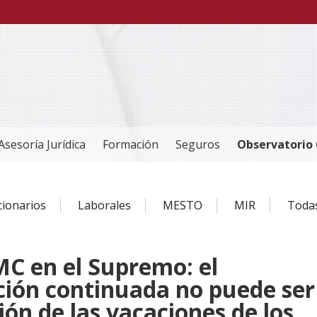
Asesoría Jurídica
Formación
Seguros
Observatorio 
cionarios
Laborales
MESTO
MIR
Toda
 MC en el Supremo: el
ión continuada no puede ser
ión de las vacaciones de los