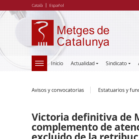
Pasar
Català
Español
al
contenido
principal
Inicio
Actualidad
Sindicato
TOGGLE
NAVIGATION
Avisos y convocatorias
Estatuarios y fun
Victoria definitiva de
complemento de atenc
excluido de la retribuc