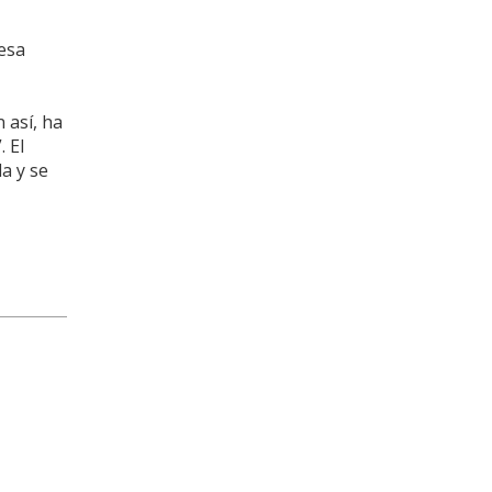
resa
 así, ha
 El
a y se