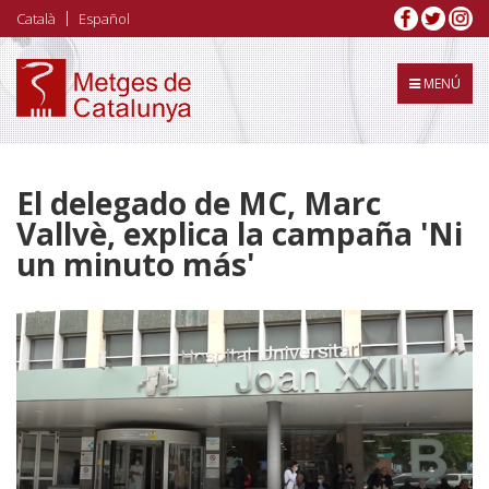
Pasar
Català
Español
al
contenido
principal
MENÚ
El delegado de MC, Marc
Vallvè, explica la campaña 'Ni
un minuto más'