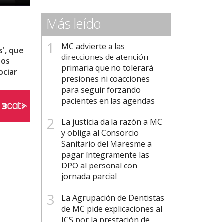
Más leído
MC advierte a las
', que
direcciones de atención
hos
primaria que no tolerará
ociar
presiones ni coacciones
para seguir forzando
Font
pacientes en las agendas
La justicia da la razón a MC
y obliga al Consorcio
Sanitario del Maresme a
pagar íntegramente las
DPO al personal con
jornada parcial
La Agrupación de Dentistas
de MC pide explicaciones al
ICS por la prestación de