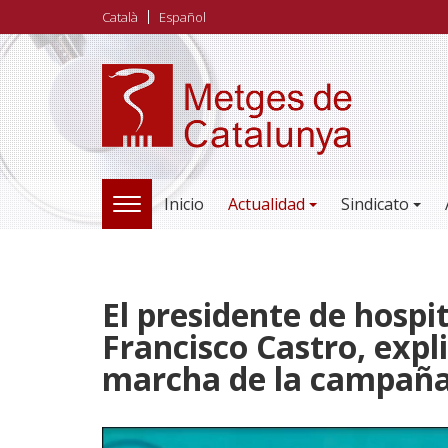
Pasar
Català
Español
al
contenido
principal
Inicio
Actualidad
Sindicato
TOGGLE
NAVIGATION
El presidente de hospi
Francisco Castro, expl
marcha de la campaña