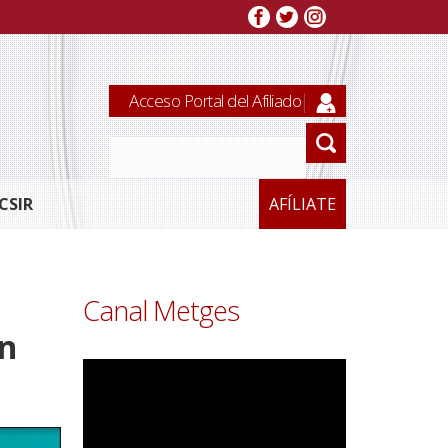
Acceso Portal del Afiliado
CSIR
AFÍLIATE
Canal Metges
en