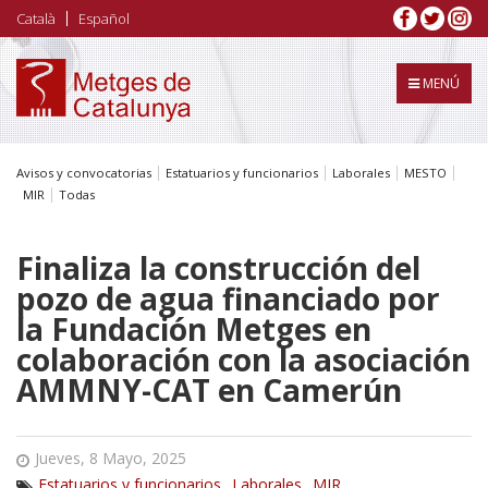
Pasar
Català
Español
al
contenido
principal
MENÚ
Avisos y convocatorias
Estatuarios y funcionarios
Laborales
MESTO
MIR
Todas
Finaliza la construcción del
pozo de agua financiado por
la Fundación Metges en
colaboración con la asociación
AMMNY-CAT en Camerún
Jueves, 8 Mayo, 2025
Estatuarios y funcionarios
Laborales
MIR