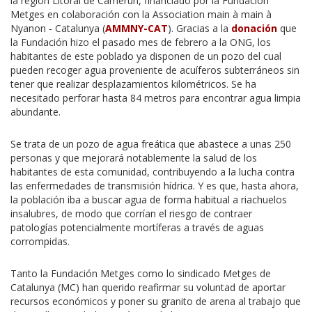
la región Litoral de Camerún, financiado por la Fundación
Metges en colaboración con la Association main à main à
Nyanon ‐ Catalunya (
AMMNY-CAT
). Gracias a la
donación
que
la Fundación hizo el pasado mes de febrero a la ONG, los
habitantes de este poblado ya disponen de un pozo del cual
pueden recoger agua proveniente de acuíferos subterráneos sin
tener que realizar desplazamientos kilométricos. Se ha
necesitado perforar hasta 84 metros para encontrar agua limpia
abundante.
Se trata de un pozo de agua freática que abastece a unas 250
personas y que mejorará notablemente la salud de los
habitantes de esta comunidad, contribuyendo a la lucha contra
las enfermedades de transmisión hídrica. Y es que, hasta ahora,
la población iba a buscar agua de forma habitual a riachuelos
insalubres, de modo que corrían el riesgo de contraer
patologías potencialmente mortíferas a través de aguas
corrompidas.
Tanto la Fundación Metges como lo sindicado Metges de
Catalunya (MC) han querido reafirmar su voluntad de aportar
recursos económicos y poner su granito de arena al trabajo que