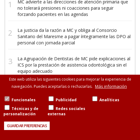
MC advierte a las direcciones de atención primaria que
no tolerará presiones ni coacciones para seguir
forzando pacientes en las agendas
La justicia da la razón a MC y obliga al Consorcio
Sanitario del Maresme a pagar íntegramente las DPO al
personal con jornada parcial
La Agrupación de Dentistas de MC pide explicaciones al
ICS por la prestación de asistencia odontológica sin el
equipo adecuado
Este web utiliza las siguientes cookies para mejorar la experiencia de
Más información
navegación. Puedes aceptarlas o rechazarlas.
Funcionales
Publicidad
Analíticas
Técnicas y de
Redes sociales
personalización
externas
©Metges de Catalunya
Consell de Cent, 471-475, esc.B entresuelo, 08013
GUARDAR PREFERENCIAS
Barcelona
93 265 11 77 · 93 585 13 88
Aviso legal
Política de cookies
Contacto