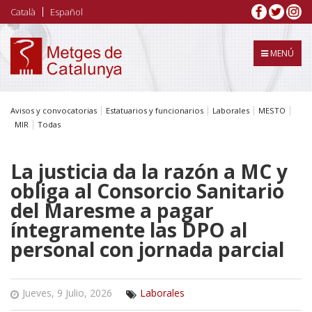
Pasar
Català
Español
al
contenido
principal
MENÚ
Avisos y convocatorias
Estatuarios y funcionarios
Laborales
MESTO
MIR
Todas
La justicia da la razón a MC y
obliga al Consorcio Sanitario
del Maresme a pagar
íntegramente las DPO al
personal con jornada parcial
Jueves, 9 Julio, 2026
Laborales