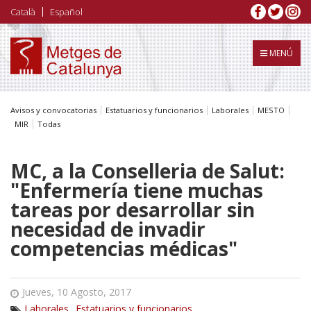
Pasar
Català
Español
al
contenido
principal
MENÚ
Avisos y convocatorias
Estatuarios y funcionarios
Laborales
MESTO
MIR
Todas
MC, a la Conselleria de Salut:
"Enfermería tiene muchas
tareas por desarrollar sin
necesidad de invadir
competencias médicas"
Jueves, 10 Agosto, 2017
Laborales
Estatuarios y funcionarios