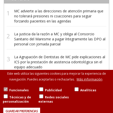
MC advierte a las direcciones de atención primaria que
no tolerará presiones ni coacciones para seguir
forzando pacientes en las agendas
La justicia da la razón a MC y obliga al Consorcio
Sanitario del Maresme a pagar íntegramente las DPO al
personal con jornada parcial
La Agrupación de Dentistas de MC pide explicaciones al
ICS por la prestación de asistencia odontológica sin el
equipo adecuado
Este web utiliza las siguientes cookies para mejorar la experiencia de
Más información
navegación. Puedes aceptarlas o rechazarlas.
Funcionales
Publicidad
Analíticas
Técnicas y de
Redes sociales
personalización
externas
©Metges de Catalunya
Consell de Cent, 471-475, esc.B entresuelo, 08013
GUARDAR PREFERENCIAS
Barcelona
93 265 11 77 · 93 585 13 88