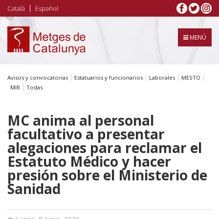
Pasar
Català
Español
al
contenido
principal
MENÚ
Avisos y convocatorias
Estatuarios y funcionarios
Laborales
MESTO
MIR
Todas
MC anima al personal
facultativo a presentar
alegaciones para reclamar el
Estatuto Médico y hacer
presión sobre el Ministerio de
Sanidad