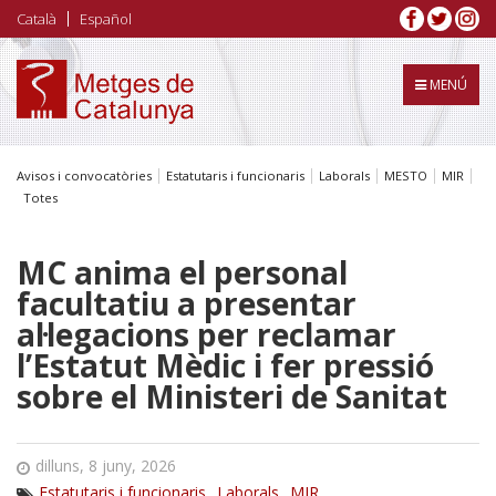
Vés
Català
Español
al
contingut
MENÚ
Avisos i convocatòries
Estatutaris i funcionaris
Laborals
MESTO
MIR
Totes
MC anima el personal
facultatiu a presentar
al·legacions per reclamar
l’Estatut Mèdic i fer pressió
sobre el Ministeri de Sanitat
dilluns, 8 juny, 2026
Estatutaris i funcionaris
Laborals
MIR