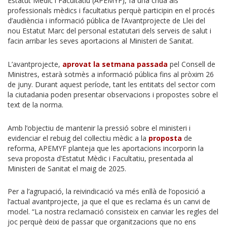
Estatut Mèdic i Facultatiu (APEMYF), fa una crida als
professionals mèdics i facultatius perquè participin en el procés
d’audiència i informació pública de l’Avantprojecte de Llei del
nou Estatut Marc del personal estatutari dels serveis de salut i
facin arribar les seves aportacions al Ministeri de Sanitat.
L’avantprojecte,
aprovat la setmana passada
pel Consell de
Ministres, estarà sotmès a informació pública fins al pròxim 26
de juny. Durant aquest període, tant les entitats del sector com
la ciutadania poden presentar observacions i propostes sobre el
text de la norma.
Amb l’objectiu de mantenir la pressió sobre el ministeri i
evidenciar el rebuig del col·lectiu mèdic a la
proposta
de
reforma, APEMYF planteja que les aportacions incorporin la
seva proposta d’Estatut Mèdic i Facultatiu, presentada al
Ministeri de Sanitat el maig de 2025.
Per a l’agrupació, la reivindicació va més enllà de l’oposició a
l’actual avantprojecte, ja que el que es reclama és un canvi de
model. “La nostra reclamació consisteix en canviar les regles del
joc perquè deixi de passar que organitzacions que no ens