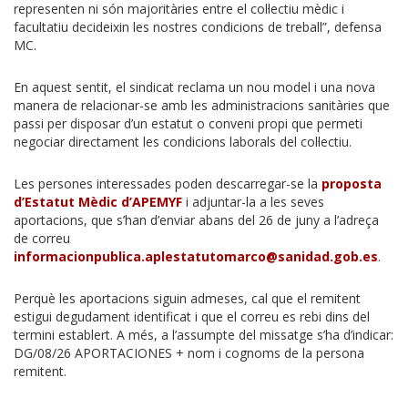
representen ni són majoritàries entre el col·lectiu mèdic i
facultatiu decideixin les nostres condicions de treball”, defensa
MC.
En aquest sentit, el sindicat reclama un nou model i una nova
manera de relacionar-se amb les administracions sanitàries que
passi per disposar d’un estatut o conveni propi que permeti
negociar directament les condicions laborals del col·lectiu.
Les persones interessades poden descarregar-se la
proposta
d’Estatut Mèdic d’APEMYF
i adjuntar-la a les seves
aportacions, que s’han d’enviar abans del 26 de juny a l’adreça
de correu
informacionpublica.aplestatutomarco@sanidad.gob.es
.
Perquè les aportacions siguin admeses, cal que el remitent
estigui degudament identificat i que el correu es rebi dins del
termini establert. A més, a l’assumpte del missatge s’ha d’indicar:
DG/08/26 APORTACIONES + nom i cognoms de la persona
remitent.