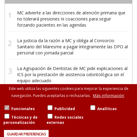
MC advierte a las direcciones de atención primaria que
no tolerará presiones ni coacciones para seguir
forzando pacientes en las agendas
La justicia da la razón a MC y obliga al Consorcio
Sanitario del Maresme a pagar íntegramente las DPO al
personal con jornada parcial
La Agrupación de Dentistas de MC pide explicaciones al
ICS por la prestación de asistencia odontológica sin el
equipo adecuado
Este web utiliza las siguientes cookies para mejorar la experiencia de
Más información
navegación. Puedes aceptarlas o rechazarlas.
Funcionales
Publicidad
Analíticas
Técnicas y de
Redes sociales
personalización
externas
©Metges de Catalunya
Consell de Cent, 471-475, esc.B entresuelo, 08013
GUARDAR PREFERENCIAS
Barcelona
93 265 11 77 · 93 585 13 88