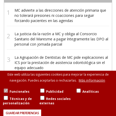
MC advierte a las direcciones de atención primaria que
no tolerará presiones ni coacciones para seguir
forzando pacientes en las agendas
La justicia da la razón a MC y obliga al Consorcio
Sanitario del Maresme a pagar íntegramente las DPO al
personal con jornada parcial
La Agrupación de Dentistas de MC pide explicaciones al
ICS por la prestación de asistencia odontológica sin el
equipo adecuado
Este web utiliza las siguientes cookies para mejorar la experiencia de
Más información
navegación. Puedes aceptarlas o rechazarlas.
Funcionales
Publicidad
Analíticas
Técnicas y de
Redes sociales
personalización
externas
©Metges de Catalunya
Consell de Cent, 471-475, esc.B entresuelo, 08013
GUARDAR PREFERENCIAS
Barcelona
93 265 11 77 · 93 585 13 88