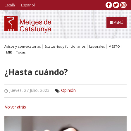
Pasar
Català
Español
al
contenido
principal
MENÚ
Avisos y convocatorias
Estatuarios y funcionarios
Laborales
MESTO
MIR
Todas
¿Hasta cuándo?
Jueves, 27 Julio, 2023
Opinión