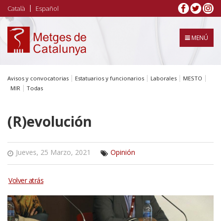
Pasar
Català
Español
al
contenido
principal
MENÚ
Avisos y convocatorias
Estatuarios y funcionarios
Laborales
MESTO
MIR
Todas
(R)evolución
Jueves, 25 Marzo, 2021
Opinión