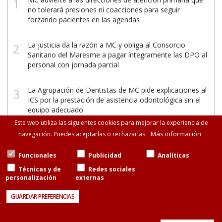
no tolerará presiones ni coacciones para seguir
forzando pacientes en las agendas
La justicia da la razón a MC y obliga al Consorcio
Sanitario del Maresme a pagar íntegramente las DPO al
personal con jornada parcial
La Agrupación de Dentistas de MC pide explicaciones al
ICS por la prestación de asistencia odontológica sin el
equipo adecuado
Este web utiliza las siguientes cookies para mejorar la experiencia de
Más información
navegación. Puedes aceptarlas o rechazarlas.
Funcionales
Publicidad
Analíticas
Técnicas y de
Redes sociales
personalización
externas
©Metges de Catalunya
Consell de Cent, 471-475, esc.B entresuelo, 08013
GUARDAR PREFERENCIAS
Barcelona
93 265 11 77 · 93 585 13 88
Aviso legal
Política de cookies
Contacto