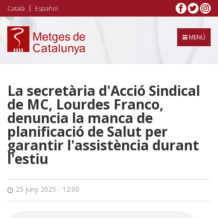
Vés
Català
Español
al
contingut
MENÚ
La secretària d'Acció Sindical
de MC, Lourdes Franco,
denuncia la manca de
planificació de Salut per
garantir l'assistència durant
l'estiu
25 juny 2025 - 12:00