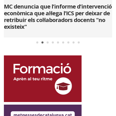
s
MC denuncia que l’informe d’intervenció
L
,
econòmica que al·lega l’ICS per deixar de
d
retribuir els col·laboradors docents "no
d
existeix"