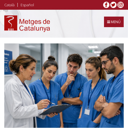
Vés
Català
Español
al
contingut
MENÚ