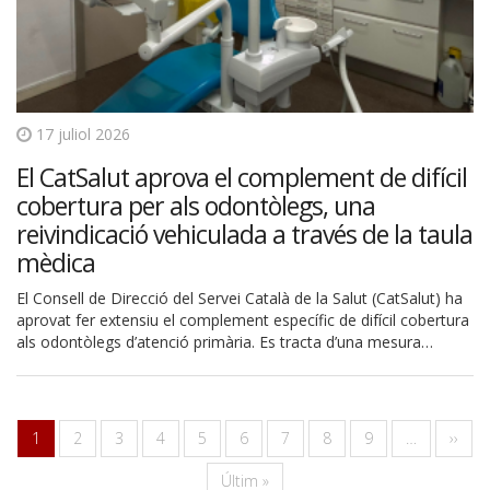
17 juliol 2026
El CatSalut aprova el complement de difícil
cobertura per als odontòlegs, una
reivindicació vehiculada a través de la taula
mèdica
El Consell de Direcció del Servei Català de la Salut (CatSalut) ha
aprovat fer extensiu el complement específic de difícil cobertura
als odontòlegs d’atenció primària. Es tracta d’una mesura…
Paginació
Pàgina
1
Pàgina
2
Pàgina
3
Pàgina
4
Pàgina
5
Pàgina
6
Pàgina
7
Pàgina
8
Pàgina
9
…
Pàgin
››
actual
següe
Última
Últim »