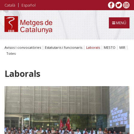
Vés
Català
Español
al
contingut
MENÚ
Avisos i convocatòries
Estatutaris i funcionaris
Laborals
MESTO
MIR
Totes
Laborals