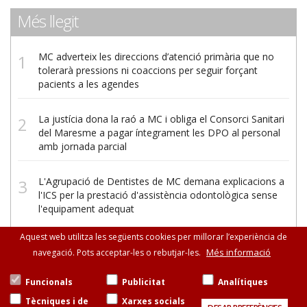
Més llegit
MC adverteix les direccions d’atenció primària que no
tolerarà pressions ni coaccions per seguir forçant
pacients a les agendes
La justícia dona la raó a MC i obliga el Consorci Sanitari
del Maresme a pagar íntegrament les DPO al personal
amb jornada parcial
L'Agrupació de Dentistes de MC demana explicacions a
l'ICS per la prestació d'assistència odontològica sense
l'equipament adequat
Aquest web utilitza les següents cookies per millorar l’experiència de
Més informació
navegació. Pots acceptar-les o rebutjar-les.
Funcionals
Publicitat
Analítiques
Tècniques i de
Xarxes socials