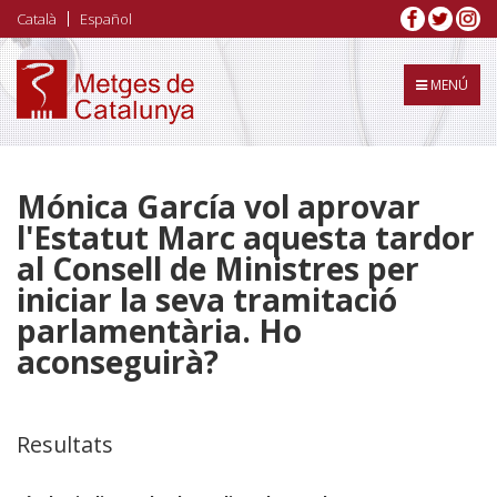
Vés
Català
Español
al
contingut
MENÚ
Mónica García vol aprovar
l'Estatut Marc aquesta tardor
al Consell de Ministres per
iniciar la seva tramitació
parlamentària. Ho
aconseguirà?
Resultats