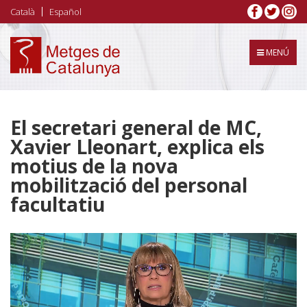
Vés
Català
Español
al
contingut
MENÚ
El secretari general de MC,
Xavier Lleonart, explica els
motius de la nova
mobilització del personal
facultatiu