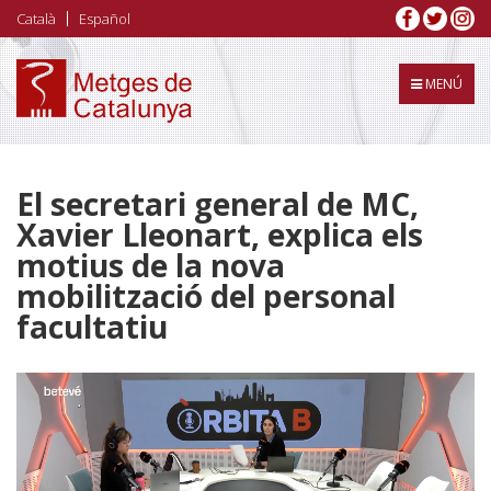
Vés
Català
Español
al
contingut
MENÚ
El secretari general de MC,
Xavier Lleonart, explica els
motius de la nova
mobilització del personal
facultatiu