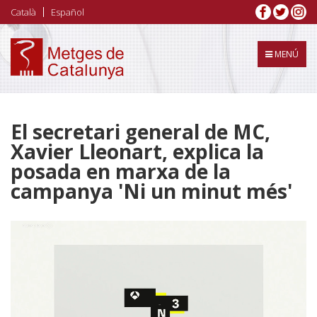
Vés
Català
Español
al
contingut
MENÚ
El secretari general de MC,
Xavier Lleonart, explica la
posada en marxa de la
campanya 'Ni un minut més'