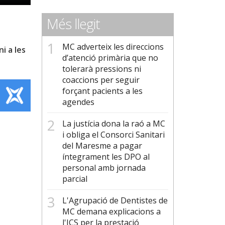
Més llegit
MC adverteix les direccions
i a les
d’atenció primària que no
tolerarà pressions ni
coaccions per seguir
Font
forçant pacients a les
agendes
La justícia dona la raó a MC
i obliga el Consorci Sanitari
del Maresme a pagar
íntegrament les DPO al
personal amb jornada
parcial
L'Agrupació de Dentistes de
MC demana explicacions a
l'ICS per la prestació