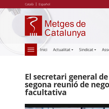
Vés
Català
Español
al
contingut
Inici
Actualitat
Sindicat
Ass
TOGGLE
NAVIGATION
El secretari general de
segona reunió de nego
facultativa