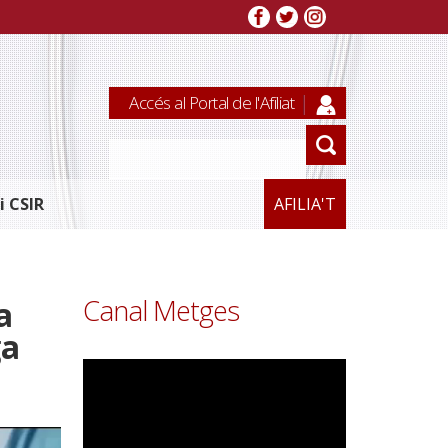
Accés al Portal de l'Afiliat
i CSIR
AFILIA'T
Canal Metges
a
ga