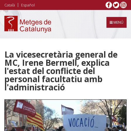
Vés
Català
Español
al
contingut
MENÚ
La vicesecretària general de
MC, Irene Bermell, explica
l'estat del conflicte del
personal facultatiu amb
l'administració