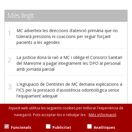
Més llegit
MC adverteix les direccions d’atenció primària que no
tolerarà pressions ni coaccions per seguir forçant
pacients a les agendes
La justícia dona la raó a MC i obliga el Consorci Sanitari
del Maresme a pagar íntegrament les DPO al personal
amb jornada parcial
L'Agrupació de Dentistes de MC demana explicacions a
l'ICS per la prestació d'assistència odontològica sense
l'equipament adequat
Aquest web utilitza les següents cookies per millorar l’experiència de
Més informació
navegació. Pots acceptar-les o rebutjar-les.
Funcionals
Publicitat
Analítiques