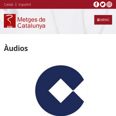
Vés
Català
Español
al
contingut
MENÚ
Àudios