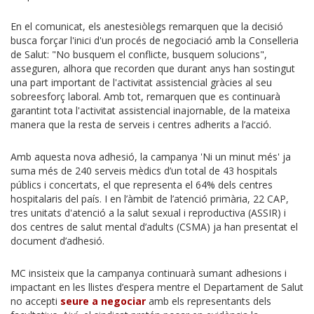
En el comunicat, els anestesiòlegs remarquen que la decisió
busca forçar l'inici d'un procés de negociació amb la Conselleria
de Salut: "No busquem el conflicte, busquem solucions",
asseguren, alhora que recorden que durant anys han sostingut
una part important de l'activitat assistencial gràcies al seu
sobreesforç laboral. Amb tot, remarquen que es continuarà
garantint tota l'activitat assistencial inajornable, de la mateixa
manera que la resta de serveis i centres adherits a l’acció.
Amb aquesta nova adhesió, la campanya 'Ni un minut més' ja
suma més de 240 serveis mèdics d’un total de 43 hospitals
públics i concertats, el que representa el 64% dels centres
hospitalaris del país. I en l’àmbit de l’atenció primària, 22 CAP,
tres unitats d'atenció a la salut sexual i reproductiva (ASSIR) i
dos centres de salut mental d’adults (CSMA) ja han presentat el
document d’adhesió.
MC insisteix que la campanya continuarà sumant adhesions i
impactant en les llistes d’espera mentre el Departament de Salut
no accepti
seure a negociar
amb els representants dels