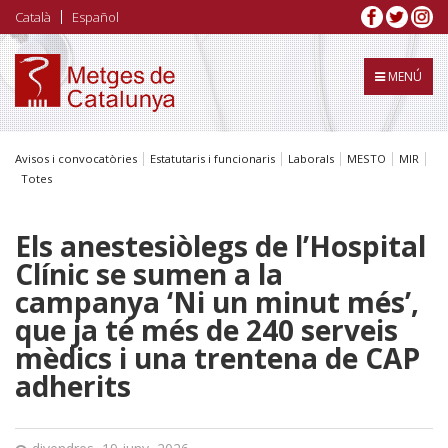
Vés
Català
Español
al
contingut
MENÚ
Avisos i convocatòries
Estatutaris i funcionaris
Laborals
MESTO
MIR
Totes
Els anestesiòlegs de l’Hospital
Clínic se sumen a la
campanya ‘Ni un minut més’,
que ja té més de 240 serveis
mèdics i una trentena de CAP
adherits