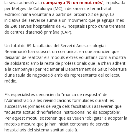
la seva adhesió a la
campanya ‘Ni un minut més'
, impulsada
per Metges de Catalunya (MC), i deixaran de fer activitat
extraordinària voluntària a partir del pròxim 22 de juny. La
iniciativa del servei se suma a un moviment que ja agrupa més
de 240 serveis hospitalaris de 43 hospitals i prop d’una trentena
de centres d’atenció primària (CAP).
Un total de 69 facultatius del Servei d'Anestesiologia i
Reanimació han subscrit un comunicat en què anuncien que
deixaran de realitzar els mòduls extres voluntaris com a mostra
de solidaritat amb la resta de professionals que ja s'han adherit
a la campanya i per reclamar al Departament de Salut l'obertura
d'una taula de negociació amb els representants del col·lectiu
mèdic.
Els especialistes denuncien la "manca de resposta" de
l'Administració a les reivindicacions formulades durant les
successives jornades de vaga dels facultatius i asseveren que
“aquesta actitud d'indiferència institucional no és acceptable”.
Per aquest motiu, sostenen que es veuen “obligats” a adoptar la
mateixa mesura que ja han iniciat centenars de serveis
hospitalaris del sistema sanitari català.