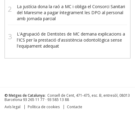
La justícia dona la raó a MC i obliga el Consorci Sanitari
del Maresme a pagar íntegrament les DPO al personal
amb jornada parcial
L'Agrupació de Dentistes de MC demana explicacions a
l'ICS per la prestació d'assistència odontològica sense
l'equipament adequat
© Metges de Catalunya:
Consell de Cent, 471-475, esc. B, entresòl, 08013
Barcelona
93 265 11 77 · 93 585 13 88
Avís legal
Política de cookies
Contacte