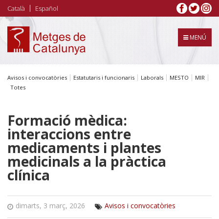
Vés
Català
Español
al
contingut
MENÚ
Avisos i convocatòries
Estatutaris i funcionaris
Laborals
MESTO
MIR
Totes
Formació mèdica:
interaccions entre
medicaments i plantes
medicinals a la pràctica
clínica
dimarts, 3 març, 2026
Avisos i convocatòries