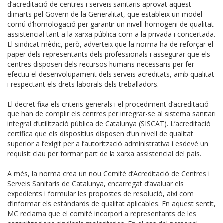
d’acreditació de centres i serveis sanitaris aprovat aquest
dimarts pel Govern de la Generalitat, que estableix un model
comú d’homologació per garantir un nivell homogeni de qualitat
assistencial tant a la xarxa pública com a la privada i concertada.
El sindicat mèdic, però, adverteix que la norma ha de reforçar el
paper dels representants dels professionals i assegurar que els
centres disposen dels recursos humans necessaris per fer
efectiu el desenvolupament dels serveis acreditats, amb qualitat
i respectant els drets laborals dels treballadors.
El decret fixa els criteris generals i el procediment d’acreditació
que han de complir els centres per integrar-se al sistema sanitari
integral d’utilització pública de Catalunya (SISCAT). L’acreditació
certifica que els dispositius disposen d’un nivell de qualitat
superior a l’exigit per a l’autorització administrativa i esdevé un
requisit clau per formar part de la xarxa assistencial del país.
A més, la norma crea un nou Comitè d’Acreditació de Centres i
Serveis Sanitaris de Catalunya, encarregat d’avaluar els
expedients i formular les propostes de resolució, així com
d’informar els estàndards de qualitat aplicables. En aquest sentit,
MC reclama que el comitè incorpori a representants de les