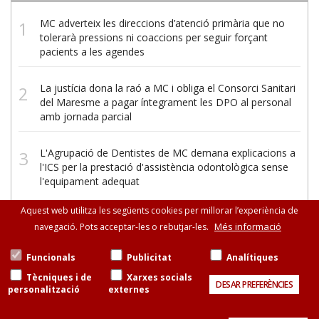
MC adverteix les direccions d’atenció primària que no
tolerarà pressions ni coaccions per seguir forçant
pacients a les agendes
La justícia dona la raó a MC i obliga el Consorci Sanitari
del Maresme a pagar íntegrament les DPO al personal
amb jornada parcial
L'Agrupació de Dentistes de MC demana explicacions a
l'ICS per la prestació d'assistència odontològica sense
l'equipament adequat
Aquest web utilitza les següents cookies per millorar l’experiència de
Més informació
navegació. Pots acceptar-les o rebutjar-les.
Funcionals
Publicitat
Analítiques
Tècniques i de
Xarxes socials
DESAR PREFERÈNCIES
personalització
externes
© Metges de Catalunya:
Consell de Cent, 471-475, esc. B, entresòl, 08013
Barcelona
93 265 11 77 · 93 585 13 88