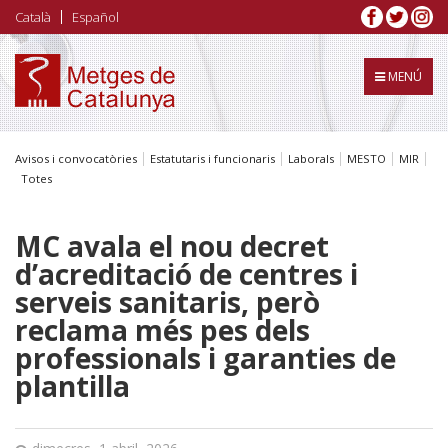
Vés
Català
Español
al
contingut
MENÚ
Avisos i convocatòries
Estatutaris i funcionaris
Laborals
MESTO
MIR
Totes
MC avala el nou decret
d’acreditació de centres i
serveis sanitaris, però
reclama més pes dels
professionals i garanties de
plantilla