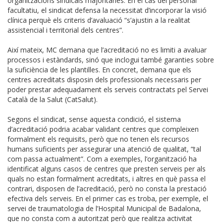
organitzacions sindicals majoritàries. En el cas del personal
facultatiu, el sindicat defensa la necessitat d’incorporar la visió
clínica perquè els criteris d’avaluació “s’ajustin a la realitat
assistencial i territorial dels centres”.
Així mateix, MC demana que l’acreditació no es limiti a avaluar
processos i estàndards, sinó que inclogui també garanties sobre
la suficiència de les plantilles. En concret, demana que els
centres acreditats disposin dels professionals necessaris per
poder prestar adequadament els serveis contractats pel Servei
Català de la Salut (CatSalut).
Segons el sindicat, sense aquesta condició, el sistema
d’acreditació podria acabar validant centres que compleixen
formalment els requisits, però que no tenen els recursos
humans suficients per assegurar una atenció de qualitat, “tal
com passa actualment”. Com a exemples, l’organització ha
identificat alguns casos de centres que presten serveis per als
quals no estan formalment acreditats, i altres en què passa el
contrari, disposen de l’acreditació, però no consta la prestació
efectiva dels serveis. En el primer cas es troba, per exemple, el
servei de traumatologia de l’Hospital Municipal de Badalona,
que no consta com a autoritzat però que realitza activitat