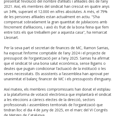
presentat l’evolució del nombre d’afiliats i afiliades des de l’any
2021. Així, els membres del sindicat han crescut en quatre anys
un 34%, superant el 12.000 en xifres absolutes. A més, el 79%
de les persones afiliades estan actualment en actiu. "S’ha
compensat sobradament la gran quantitat de jubilacions amb
l’increment d’afiliacions, i això és fruit de la bona feina que fem
entre tots els que treballem per a aquesta casa", ha remarcat
Lleonart.
Per la seva part el secretari de finances de MC, Ramon Sarrias,
ha exposat l’informe comptable de l’any 2024 i el projecte de
pressupost de l’organització per a l’any 2025. Sarrias ha afirmat
que el sindicat té una bona salut econòmica, sense lligams o
deutes que puguin condicionar l’actuació de la institució o les
seves necessitats. Els assistents a l’assemblea han aprovat per
unanimitat el balanç financer de MC i els pressuposts d’enguany.
Així mateix, els membres compromissaris han donat el vistiplau
a la plataforma de votació electrònica que implantarà el sindicat
a les eleccions a càrrecs electes de la direcció, sectors
professionals i assemblees territorials de l’organització que
tindran lloc el dia 4 de juny de 2025, en el marc del VI Congrés
de Metges de Catalunya.