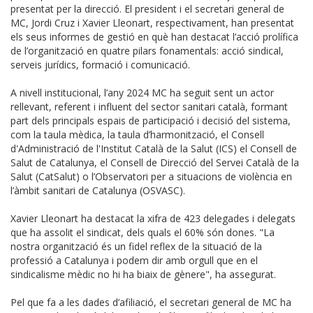
presentat per la direcció. El president i el secretari general de
MC, Jordi Cruz i Xavier Lleonart, respectivament, han presentat
els seus informes de gestió en què han destacat l’acció prolífica
de l’organització en quatre pilars fonamentals: acció sindical,
serveis jurídics, formació i comunicació.
A nivell institucional, l’any 2024 MC ha seguit sent un actor
rellevant, referent i influent del sector sanitari català, formant
part dels principals espais de participació i decisió del sistema,
com la taula mèdica, la taula d’harmonització, el Consell
d'Administració de l'Institut Català de la Salut (ICS) el Consell de
Salut de Catalunya, el Consell de Direcció del Servei Català de la
Salut (CatSalut) o l’Observatori per a situacions de violència en
l’àmbit sanitari de Catalunya (OSVASC).
Xavier Lleonart ha destacat la xifra de 423 delegades i delegats
que ha assolit el sindicat, dels quals el 60% són dones. "La
nostra organització és un fidel reflex de la situació de la
professió a Catalunya i podem dir amb orgull que en el
sindicalisme mèdic no hi ha biaix de gènere", ha assegurat.
Pel que fa a les dades d’afiliació, el secretari general de MC ha