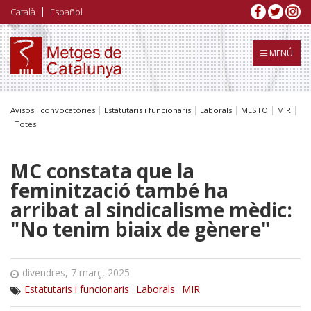
Vés
Català
Español
al
contingut
MENÚ
Avisos i convocatòries
Estatutaris i funcionaris
Laborals
MESTO
MIR
Totes
MC constata que la
feminització també ha
arribat al sindicalisme mèdic:
"No tenim biaix de gènere"
divendres, 7 març, 2025
Estatutaris i funcionaris
Laborals
MIR