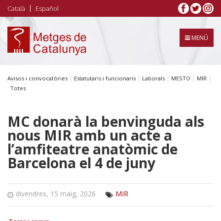
Vés
Català
Español
al
contingut
MENÚ
Avisos i convocatòries
Estatutaris i funcionaris
Laborals
MESTO
MIR
Totes
MC donarà la benvinguda als
nous MIR amb un acte a
l’amfiteatre anatòmic de
Barcelona el 4 de juny
divendres, 15 maig, 2026
MIR