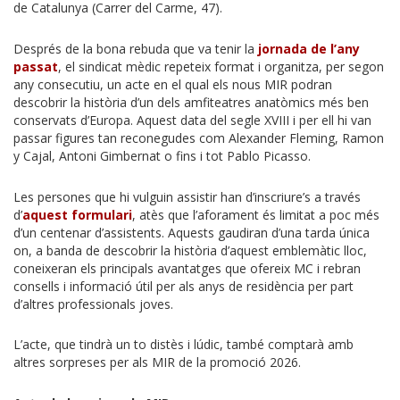
de Catalunya (Carrer del Carme, 47).
Després de la bona rebuda que va tenir la
jornada de l’any
passat
, el sindicat mèdic repeteix format i organitza, per segon
any consecutiu, un acte en el qual els nous MIR podran
descobrir la història d’un dels amfiteatres anatòmics més ben
conservats d’Europa. Aquest data del segle XVIII i per ell hi van
passar figures tan reconegudes com Alexander Fleming, Ramon
y Cajal, Antoni Gimbernat o fins i tot Pablo Picasso.
Les persones que hi vulguin assistir han d’inscriure’s a través
d’
aquest formulari
, atès que l’aforament és limitat a poc més
d’un centenar d’assistents. Aquests gaudiran d’una tarda única
on, a banda de descobrir la història d’aquest emblemàtic lloc,
coneixeran els principals avantatges que ofereix MC i rebran
consells i informació útil per als anys de residència per part
d’altres professionals joves.
L’acte, que tindrà un to distès i lúdic, també comptarà amb
altres sorpreses per als MIR de la promoció 2026.