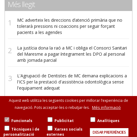
Més llegit
MC adverteix les direccions d’atenció primària que no
tolerarà pressions ni coaccions per seguir forçant
pacients a les agendes
La justícia dona la raó a MC i obliga el Consorci Sanitari
del Maresme a pagar íntegrament les DPO al personal
amb jornada parcial
L'Agrupació de Dentistes de MC demana explicacions a
l'ICS per la prestació d'assistència odontològica sense
l'equipament adequat
Aquest web utilitza les següents cookies per millorar l’experiència de
Més informació
navegació. Pots acceptar-les o rebutjar-les.
Funcionals
Publicitat
Analítiques
Tècniques i de
Xarxes socials
DESAR PREFERÈNCIES
personalització
externes