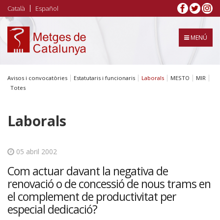
Vés
Català
Español
al
contingut
MENÚ
Avisos i convocatòries
Estatutaris i funcionaris
Laborals
MESTO
MIR
Totes
Laborals
05 abril 2002
Com actuar davant la negativa de
renovació o de concessió de nous trams en
el complement de productivitat per
especial dedicació?