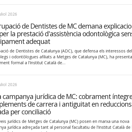
uliol 2026
rupació de Dentistes de MC demana explicacio
S per la prestació d'assistència odontològica sen
uipament adequat
pació de Dentistes de Catalunya (ADC), que defensa els interessos de
legs i odontòlogues afiliats a Metges de Catalunya (MC), ha presenta
ment formal a l’Institut Català de…
uliol 2026
 campanya jurídica de MC: cobrament íntegre
lements de carrera i antiguitat en reduccions
ada per conciliació
rveis jurídics de Metges de Catalunya (MC) posen en marxa una nova
a jurídica adreçada tant al personal facultatiu de l’Institut Català de 