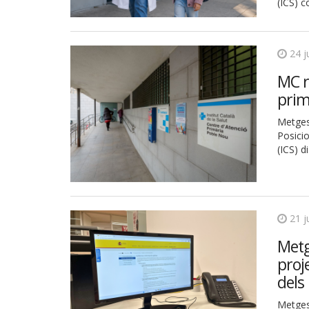
(ICS) 
24 j
MC r
prim
Metges
Posicio
(ICS) d
21 j
Metg
proj
dels
Metges 