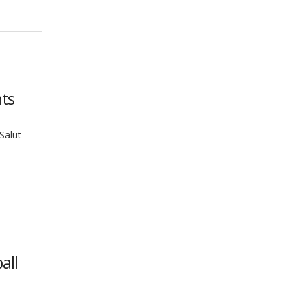
nts
 Salut
all