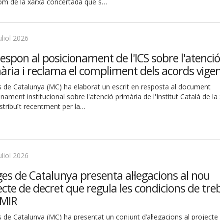
com de la xarxa concertada que s…
uliol 2026
espon al posicionament de l'ICS sobre l'atenció
ària i reclama el compliment dels acords vige
 de Catalunya (MC) ha elaborat un escrit en resposta al document
nament institucional sobre l'atenció primària de l'Institut Català de la
istribuït recentment per la…
uliol 2026
es de Catalunya presenta al·legacions al nou
ecte de decret que regula les condicions de treb
 MIR
de Catalunya (MC) ha presentat un conjunt d’al·legacions al projecte