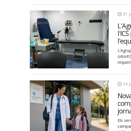
31 j
L'Ag
l'IC
l'eq
L’Agru
odontò
requeri
24 j
Nova
comp
jorn
Els se
campany