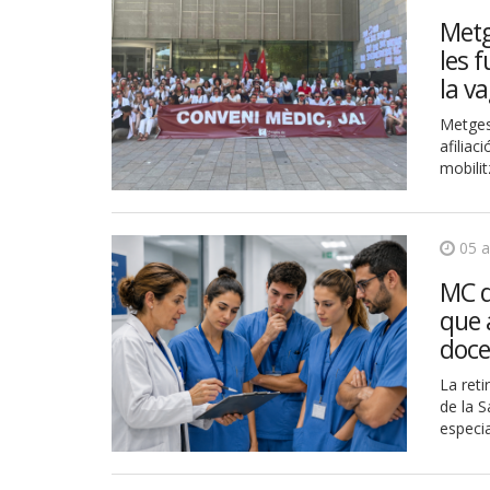
Metg
les 
la v
Metges
afiliac
mobilit
05 
MC d
que a
doce
La reti
de la S
especi