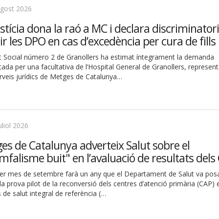
agost 2026
ustícia dona la raó a MC i declara discriminatori
ir les DPO en cas d’excedència per cura de fills
jat Social número 2 de Granollers ha estimat íntegrament la demanda
ada per una facultativa de l’Hospital General de Granollers, represen
erveis jurídics de Metges de Catalunya…
uliol 2026
es de Catalunya adverteix Salut sobre el
omfalisme buit" en l’avaluació de resultats dels
per mes de setembre farà un any que el Departament de Salut va pos
a prova pilot de la reconversió dels centres d’atenció primària (CAP) 
 de salut integral de referència (…