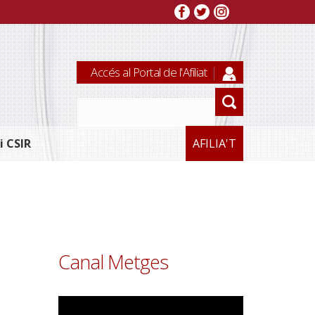
Accés al Portal de l'Afiliat
i CSIR
AFILIA'T
Canal Metges