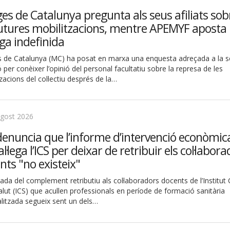
es de Catalunya pregunta als seus afiliats sob
futures mobilitzacions, mentre APEMYF aposta
aga indefinida
 de Catalunya (MC) ha posat en marxa una enquesta adreçada a la 
ió per conèixer l’opinió del personal facultatiu sobre la represa de les
zacions del col·lectiu després de la…
agost 2026
enuncia que l’informe d’intervenció econòmic
l·lega l’ICS per deixar de retribuir els col·labor
nts "no existeix"
rada del complement retributiu als col·laboradors docents de l’Institut 
alut (ICS) que acullen professionals en període de formació sanitària
alitzada segueix sent un dels…