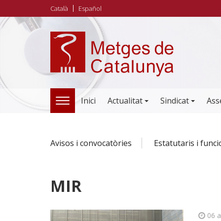
Vés
Català
Español
al
contingut
Inici
Actualitat
Sindicat
Ass
TOGGLE
NAVIGATION
Avisos i convocatòries
Estatutaris i func
MIR
06 