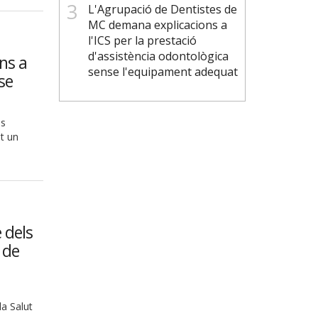
L'Agrupació de Dentistes de
MC demana explicacions a
l'ICS per la prestació
d'assistència odontològica
ns a
sense l'equipament adequat
se
ls
t un
 dels
 de
la Salut