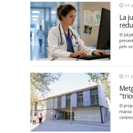
04 
La j
redu
El Jut
present
pels s
31 j
Metg
"tri
El pro
marxa l
centres