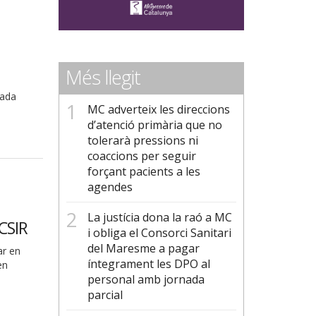
Més llegit
tada
MC adverteix les direccions
d’atenció primària que no
tolerarà pressions ni
coaccions per seguir
forçant pacients a les
agendes
La justícia dona la raó a MC
 CSIR
i obliga el Consorci Sanitari
del Maresme a pagar
ar en
íntegrament les DPO al
en
personal amb jornada
parcial