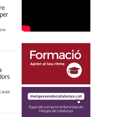
re
 per
seva
a
adors
Català