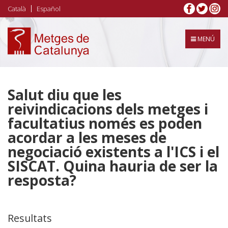
Vés
Català
Español
al
contingut
MENÚ
Salut diu que les
reivindicacions dels metges i
facultatius només es poden
acordar a les meses de
negociació existents a l'ICS i el
SISCAT. Quina hauria de ser la
resposta?
Resultats