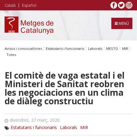
Vés
Català
Español
al
contingut
MENÚ
Avisos i convocatòries
Estatutaris i funcionaris
Laborals
MESTO
MIR
Totes
El comitè de vaga estatal i el
Ministeri de Sanitat reobren
les negociacions en un clima
de diàleg constructiu
divendres, 27 març, 2026
Estatutaris i funcionaris
Laborals
MIR