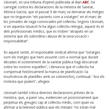
Lleonart, en una tribuna d’opinió publicada al diari
ABC
, ha
carregat contra les declaracions de la ministra de Sanitat,
Mónica García, que el passat 9 de març va demanar als metges
que no tinguessin “els pacients com a ostatges” en el marc de
les jornades de vaga convocades pel col·lectiu. Segons Lleonart,
si en aquesta situació hi ha algun col·lectiu retingut, aquest és el
dels professionals mèdics, que es troben “atrapats en un
sistema que els subordina i abusa de la seva vocació i
responsabilitat”.
En aquest sentit, el responsable sindical afirma que “ostatges
som els metges que hem assumit com a normal que durant
dècades el sosteniment de la sanitat pública hagi descansat
sobre les nostres espatlles”, i denuncia que el col·lectiu ha
compensat històricament la manca de planificació i la
insuficiència de plantilles amb un sobreesforç continuat. “Ara els
molesta que piulem”, afegeix.
Lleonart també critica diverses declaracions prèvies de la
ministra, que, a parer seu, evidencien un posicionament que
perpetua els greuges cap al col·lectiu mèdic, com quan va
afirmar a la televisió pública que els metges “no estan mal