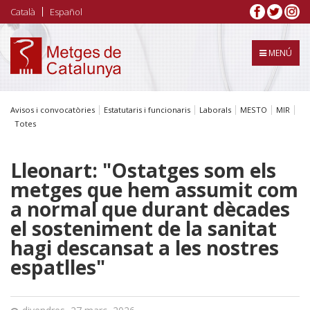
Vés
Català
Español
al
contingut
MENÚ
Avisos i convocatòries
Estatutaris i funcionaris
Laborals
MESTO
MIR
Totes
Lleonart: "Ostatges som els
metges que hem assumit com
a normal que durant dècades
el sosteniment de la sanitat
hagi descansat a les nostres
espatlles"