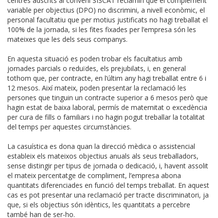
centres adscrits al conveni SISCAT reclamin que el complement
variable per objectius (DPO) no discrimini, a nivell econòmic, el
personal facultatiu que per motius justificats no hagi treballat el
100% de la jornada, si les fites fixades per l’empresa són les
mateixes que les dels seus companys.
En aquesta situació es poden trobar els facultatius amb
jornades parcials o reduïdes, els prejubilats, i, en general
tothom que, per contracte, en l’últim any hagi treballat entre 6 i
12 mesos. Així mateix, poden presentar la reclamació les
persones que tinguin un contracte superior a 6 mesos però que
hagin estat de baixa laboral, permís de maternitat o excedència
per cura de fills o familiars i no hagin pogut treballar la totalitat
del temps per aquestes circumstàncies.
La casuística es dona quan la direcció mèdica o assistencial
estableix els mateixos objectius anuals als seus treballadors,
sense distingir per tipus de jornada o dedicació, i, havent assolit
el mateix percentatge de compliment, l’empresa abona
quantitats diferenciades en funció del temps treballat. En aquest
cas es pot presentar una reclamació per tracte discriminatori, ja
que, si els objectius són idèntics, les quantitats a percebre
també han de ser-ho.