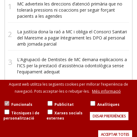
MC adverteix les direccions d’atenció primària que no
tolerarà pressions ni coaccions per seguir forçant
pacients a les agendes
La justícia dona la raó a MC i obliga el Consorci Sanitari
del Maresme a pagar íntegrament les DPO al personal
amb jornada parcial
L'Agrupació de Dentistes de MC demana explicacions a
l'ICS per la prestació d'assistència odontològica sense
l'equipament adequat
Aquest web utilitza les següents cookies per millorar l’experiència de
Més informació
navegació. Pots acceptar-les o rebutjar-les.
Funcionals
Publicitat
Analítiques
Tècniques i de
Xarxes socials
DESAR PREFERÈNCIES
personalització
externes
© Metges de Catalunya:
Consell de Cent, 471-475, esc. B, entresòl, 08013
Barcelona
93 265 11 77 · 93 585 13 88
Avís legal
Política de cookies
Contacte
ACCEPTAR TOTES