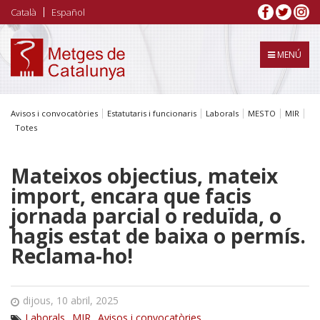
Vés
Català
Español
al
contingut
MENÚ
Avisos i convocatòries
Estatutaris i funcionaris
Laborals
MESTO
MIR
Totes
Mateixos objectius, mateix
import, encara que facis
jornada parcial o reduïda, o
hagis estat de baixa o permís.
Reclama-ho!
dijous, 10 abril, 2025
Laborals
MIR
Avisos i convocatòries