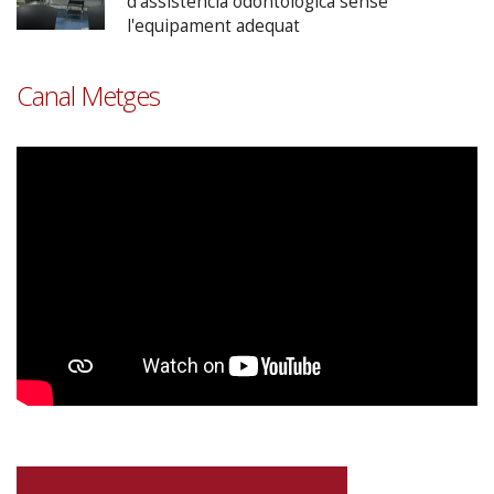
d'assistència odontològica sense
l'equipament adequat
Canal Metges