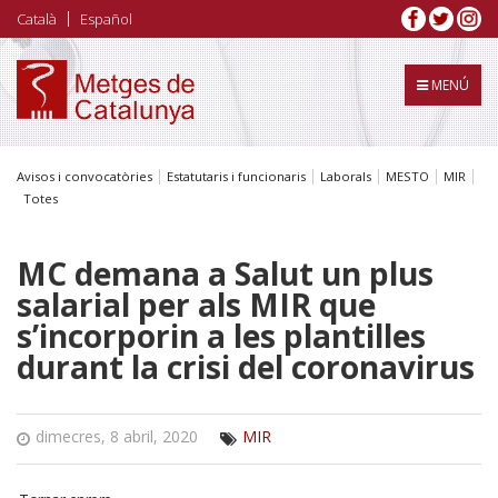
Vés
Català
Español
al
contingut
MENÚ
Avisos i convocatòries
Estatutaris i funcionaris
Laborals
MESTO
MIR
Totes
MC demana a Salut un plus
salarial per als MIR que
s’incorporin a les plantilles
durant la crisi del coronavirus
dimecres, 8 abril, 2020
MIR