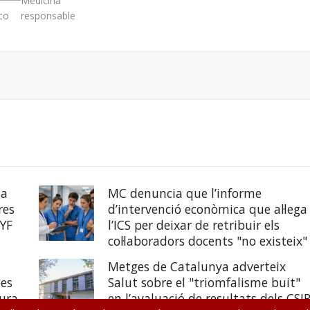
Medicina
co
responsable
ta
MC denuncia que l’informe
res
d’intervenció econòmica que al·lega
YF
l’ICS per deixar de retribuir els
col·laboradors docents "no existeix"
Metges de Catalunya adverteix
les
Salut sobre el "triomfalisme buit"
cura
en l’avaluació de resultats dels CSI