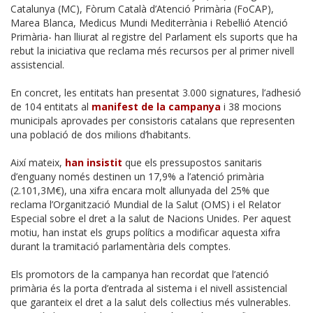
Catalunya (MC), Fòrum Català d’Atenció Primària (FoCAP),
Marea Blanca, Medicus Mundi Mediterrània i Rebel·lió Atenció
Primària- han lliurat al registre del Parlament els suports que ha
rebut la iniciativa que reclama més recursos per al primer nivell
assistencial.
En concret, les entitats han presentat 3.000 signatures, l’adhesió
de 104 entitats al
manifest de la campanya
i 38 mocions
municipals aprovades per consistoris catalans que representen
una població de dos milions d’habitants.
Així mateix,
han insistit
que els pressupostos sanitaris
d’enguany només destinen un 17,9% a l’atenció primària
(2.101,3M€), una xifra encara molt allunyada del 25% que
reclama l’Organització Mundial de la Salut (OMS) i el Relator
Especial sobre el dret a la salut de Nacions Unides. Per aquest
motiu, han instat els grups polítics a modificar aquesta xifra
durant la tramitació parlamentària dels comptes.
Els promotors de la campanya han recordat que l’atenció
primària és la porta d’entrada al sistema i el nivell assistencial
que garanteix el dret a la salut dels col·lectius més vulnerables.