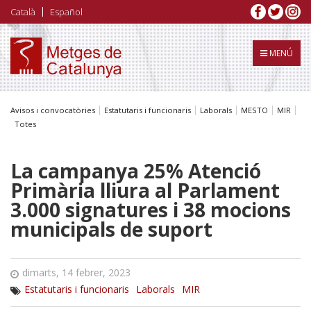
Vés
Català
Español
al
contingut
MENÚ
Avisos i convocatòries
Estatutaris i funcionaris
Laborals
MESTO
MIR
Totes
La campanya 25% Atenció
Primària lliura al Parlament
3.000 signatures i 38 mocions
municipals de suport
dimarts, 14 febrer, 2023
Estatutaris i funcionaris
Laborals
MIR