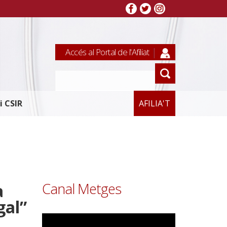
Accés al Portal de l'Afiliat
i CSIR
AFILIA'T
Canal Metges
a
gal”