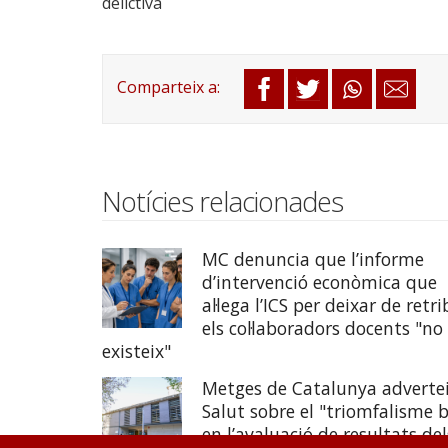
delictiva
Notícies relacionades
MC denuncia que l’informe
d’intervenció econòmica que
al·lega l’ICS per deixar de retri
els col·laboradors docents "no
existeix"
Metges de Catalunya adverte
Salut sobre el "triomfalisme b
en l’avaluació de resultats del