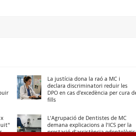
La justícia dona la raó a MC i
declara discriminatori reduir les
buir
DPO en cas d’excedència per cura d
fills
ix
L'Agrupació de Dentistes de MC
uit"
demana explicacions a l'ICS per la
s
prestació d'assistència odontològic