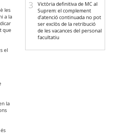
Victòria definitiva de MC al
è les
Suprem: el complement
i a la
d’atenció continuada no pot
dicar
ser exclòs de la retribució
t que
de les vacances del personal
facultatiu
s el
e
en la
ions
 és