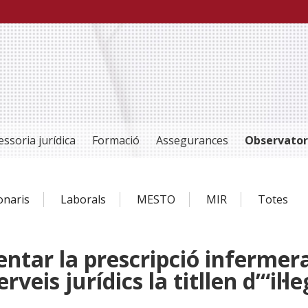
essoria jurídica
Formació
Assegurances
Observator
ionaris
Laborals
MESTO
MIR
Totes
ntar la prescripció infermer
veis jurídics la titllen d’“il·le