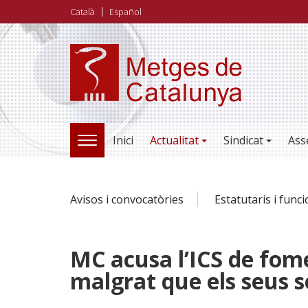
Vés
Català
Español
al
contingut
Inici
Actualitat
Sindicat
Ass
TOGGLE
NAVIGATION
Avisos i convocatòries
Estatutaris i func
MC acusa l’ICS de fome
malgrat que els seus ser