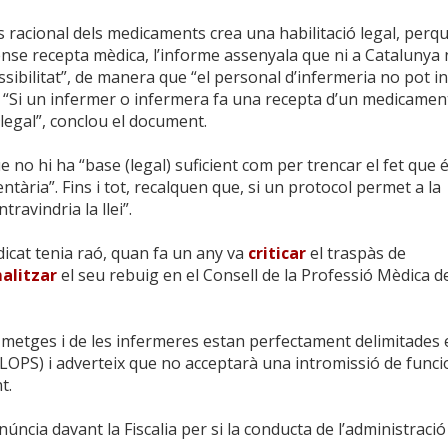
s racional dels medicaments crea una habilitació legal, perqu
e recepta mèdica, l’informe assenyala que ni a Catalunya n
sibilitat”, de manera que “el personal d’infermeria no pot in
. “Si un infermer o infermera fa una recepta d’un medicamen
·legal”, conclou el document.
e no hi ha “base (legal) suficient com per trencar el fet que é
tària”. Fins i tot, recalquen que, si un protocol permet a la
avindria la llei”.
icat tenia raó, quan fa un any va
criticar
el traspàs de
alitzar
el seu rebuig en el Consell de la Professió Mèdica d
 metges i de les infermeres estan perfectament delimitades 
 (LOPS) i adverteix que no acceptarà una intromissió de func
t.
úncia davant la Fiscalia per si la conducta de l’administració