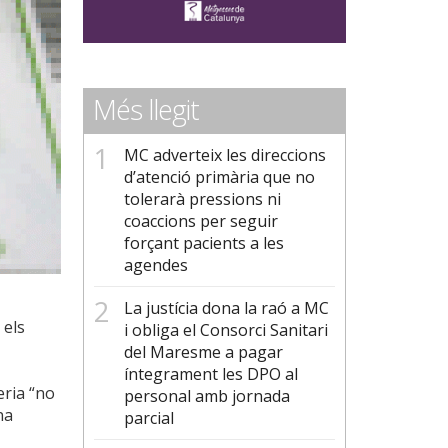
Més llegit
MC adverteix les direccions
d’atenció primària que no
tolerarà pressions ni
coaccions per seguir
forçant pacients a les
agendes
La justícia dona la raó a MC
 els
i obliga el Consorci Sanitari
del Maresme a pagar
íntegrament les DPO al
eria “no
personal amb jornada
na
parcial