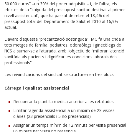
50.000 euros” –un 30% del poder adquisitiu– i, de l’altra, els
efectes de la “caiguda del pressupost sanitari destinat al primer
nivell assistencial”, que ha passat de rebre el 18,4% del
pressupost total del Departament de Salut el 2010 al 16,9%
actual.
Davant d’aquesta “precarització sostinguda”, MC fa una crida a
tots metges de família, pediatres, odontòlegs i ginecòlegs de
l’ICS a sumar-se a l’aturada, amb l’objectiu de “millorar l’atenció
sanitària als pacients i dignificar les condicions laborals dels
professionals”.
Les reivindicacions del sindicat s’estructuren en tres blocs:
Càrrega i qualitat assistencial
Recuperar la plantilla mèdica anterior a les retallades.
Limitar l’agenda assistencial a un màxim de 28 visites
diàries (23 presencials i 5 no presencials).
Assignar un temps mínim de 12 minuts per visita presencial
i 6 minuts per visita no presencial.