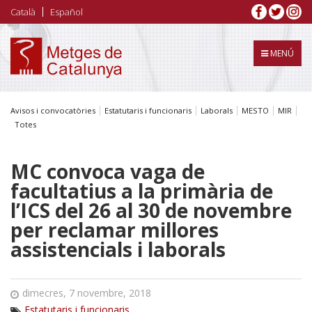
Vés
Català
Español
al
contingut
MENÚ
Avisos i convocatòries
Estatutaris i funcionaris
Laborals
MESTO
MIR
Totes
MC convoca vaga de
facultatius a la primària de
l’ICS del 26 al 30 de novembre
per reclamar millores
assistencials i laborals
dimecres, 7 novembre, 2018
Estatutaris i funcionaris