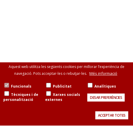
Aquest web utilitza les següents cookies per millorar l’experiència de
Més informació
navegació. Pots acceptar-les o rebutjar-les.
Funcionals
Publicitat
Analítiques
Tècniques i de
Xarxes socials
DESAR PREFERÈNCIES
personalització
externes
ACCEPTAR TOTES