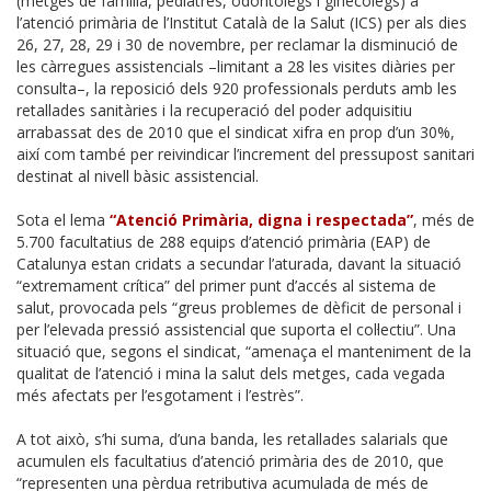
(metges de família, pediatres, odontòlegs i ginecòlegs) a
l’atenció primària de l’Institut Català de la Salut (ICS) per als dies
26, 27, 28, 29 i 30 de novembre, per reclamar la disminució de
les càrregues assistencials –limitant a 28 les visites diàries per
consulta–, la reposició dels 920 professionals perduts amb les
retallades sanitàries i la recuperació del poder adquisitiu
arrabassat des de 2010 que el sindicat xifra en prop d’un 30%,
així com també per reivindicar l’increment del pressupost sanitari
destinat al nivell bàsic assistencial.
Sota el lema
“Atenció Primària, digna i respectada”
, més de
5.700 facultatius de 288 equips d’atenció primària (EAP) de
Catalunya estan cridats a secundar l’aturada, davant la situació
“extremament crítica” del primer punt d’accés al sistema de
salut, provocada pels “greus problemes de dèficit de personal i
per l’elevada pressió assistencial que suporta el col·lectiu”. Una
situació que, segons el sindicat, “amenaça el manteniment de la
qualitat de l’atenció i mina la salut dels metges, cada vegada
més afectats per l’esgotament i l’estrès”.
A tot això, s’hi suma, d’una banda, les retallades salarials que
acumulen els facultatius d’atenció primària des de 2010, que
“representen una pèrdua retributiva acumulada de més de