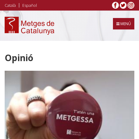
Vés
Català
Español
al
contingut
MENÚ
Opinió