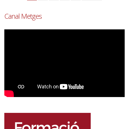
actual
següent
pàgina
Canal Metges