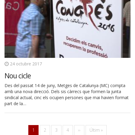
24 octubre 2017
Nou cicle
Des del passat 14 de juny, Metges de Catalunya (MC) compta
amb una nova direcció. Dels sis càrrecs que formen la junta
sindical actual, cinc els ocupen persones que mai havien format
part de la…
Paginació
Pàgina
1
Pàgina
2
Pàgina
3
Pàgina
4
Pàgina
››
Última
Últim »