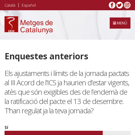
Vés
Català
Español
al
contingut
MENÚ
Enquestes anteriors
Els ajustaments i límits de la jornada pactats
al III Acord de l’ICS ja haurien d’estar vigents,
atès que són exigibles des de l’endemà de
la ratificació del pacte el 13 de desembre.
T’han regulat ja la teva jornada?
Sí