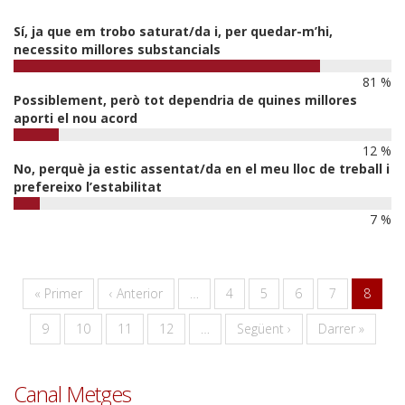
Sí, ja que em trobo saturat/da i, per quedar-m’hi,
necessito millores substancials
81 %
Possiblement, però tot dependria de quines millores
aporti el nou acord
12 %
No, perquè ja estic assentat/da en el meu lloc de treball i
prefereixo l’estabilitat
7 %
Paginació
Primera
« Primer
Pàgina
‹ Anterior
…
Pàgina
4
Pàgina
5
Pàgina
6
Pàgina
7
Pàgina
8
pàgina
anterior
actual
Pàgina
9
Pàgina
10
Pàgina
11
Pàgina
12
…
Pàgina
Següent ›
Última
Darrer »
següent
pàgina
Canal Metges