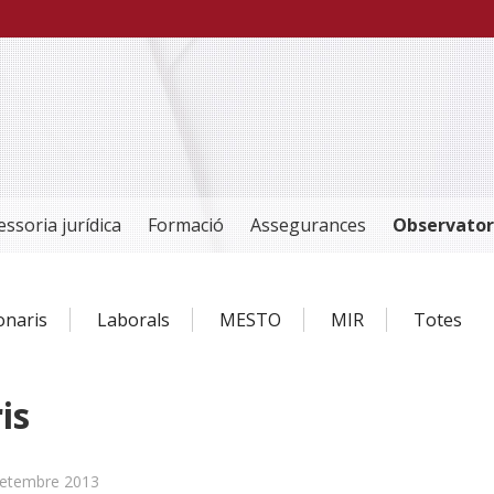
essoria jurídica
Formació
Assegurances
Observator
ionaris
Laborals
MESTO
MIR
Totes
is
setembre 2013