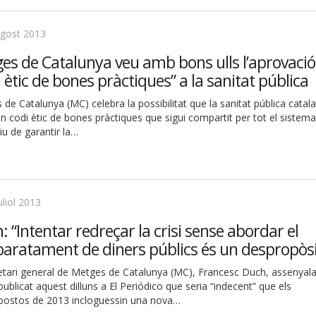
agost 2013
es de Catalunya veu amb bons ulls l’aprovació
i ètic de bones pràctiques” a la sanitat pública
de Catalunya (MC) celebra la possibilitat que la sanitat pública catal
un codi ètic de bones pràctiques que sigui compartit per tot el sistem
tiu de garantir la…
uliol 2013
: “Intentar redreçar la crisi sense abordar el
aratament de diners públics és un despropòsi
retari general de Metges de Catalunya (MC), Francesc Duch, assenyal
 publicat aquest dilluns a El Periódico que seria “indecent” que els
postos de 2013 incloguessin una nova…