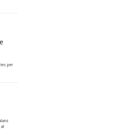
te
ies per
alans
 al