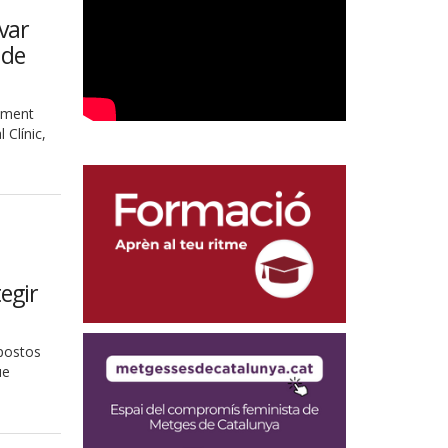
ivar
 de
tament
 Clínic,
egir
upostos
ue