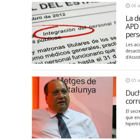
06 
La d
APD 
pers
Les acc
desacti
d’Assis
05 
Duch
corr
El sec
que enc
hipertr