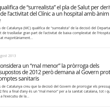
alifica de “surrealista” el pla de Salut per der
 de l’activitat del Clínic a un hospital amb ànim
e
de Catalunya (MC) qualifica de “surrealista” de la decisió del Depar
t de traslladar gran part de l’activitat de baixa complexitat de l’Hospital
ipat majoritàriament…
agost 2013
onsidera un “mal menor” la pròrroga dels
supostos de 2012 però demana al Govern prot
comptes sanitaris
 de Catalunya creu que la decisió del Govern de prorrogar els press
 fins a final d’any és un “mal menor” per a la sanitat catalana, tot i q
 a l’executiu de la…