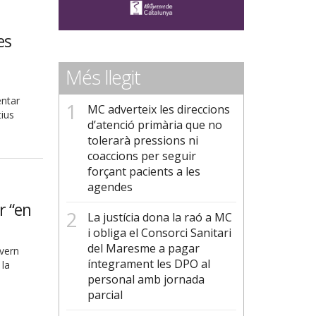
es
Més llegit
entar
MC adverteix les direccions
tius
d’atenció primària que no
tolerarà pressions ni
coaccions per seguir
forçant pacients a les
agendes
r “en
La justícia dona la raó a MC
i obliga el Consorci Sanitari
del Maresme a pagar
overn
íntegrament les DPO al
 la
personal amb jornada
parcial