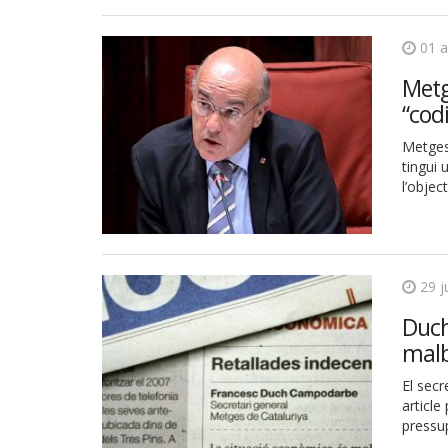
01 
Metg
“cod
Metges 
tingui 
l’objec
29 j
Duch
malb
El sec
article
pressu