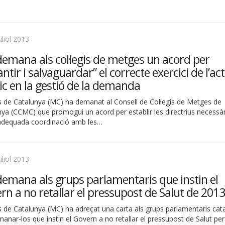
uliol 2013
emana als col·legis de metges un acord per
ntir i salvaguardar” el correcte exercici de l’ac
c en la gestió de la demanda
 de Catalunya (MC) ha demanat al Consell de Col·legis de Metges de
ya (CCMC) que promogui un acord per establir les directrius necessàr
adequada coordinació amb les…
uliol 2013
emana als grups parlamentaris que instin el
rn a no retallar el pressupost de Salut de 2013
 de Catalunya (MC) ha adreçat una carta als grups parlamentaris cat
anar-los que instin el Govern a no retallar el pressupost de Salut per