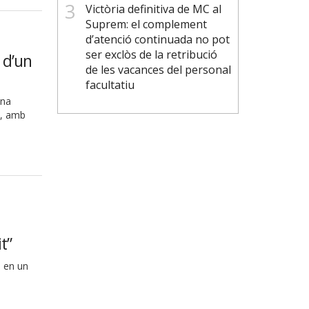
Victòria definitiva de MC al
Suprem: el complement
d’atenció continuada no pot
ser exclòs de la retribució
 d’un
de les vacances del personal
facultatiu
ana
a, amb
t”
a en un