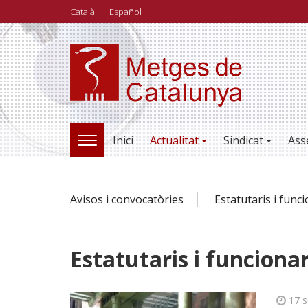
Vés
Català
Español
al
contingut
Inici
Actualitat
Sindicat
Ass
TOGGLE
NAVIGATION
Avisos i convocatòries
Estatutaris i func
Estatutaris i funcionar
17 