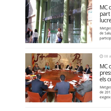
MC qu
part
lucr
Metges 
de Salu
partic
08 
MC c
pres
els 
Metges
de 2012
exigeix