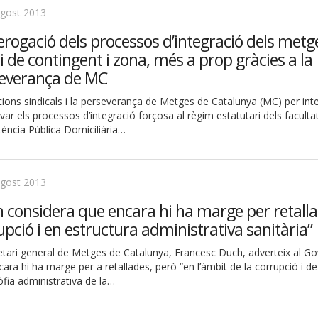
agost 2013
erogació dels processos d’integració dels metg
i de contingent i zona, més a prop gràcies a la
everança de MC
ions sindicals i la perseverança de Metges de Catalunya (MC) per int
var els processos d’integració forçosa al règim estatutari dels faculta
tència Pública Domiciliària…
agost 2013
 considera que encara hi ha marge per retalla
upció i en estructura administrativa sanitària”
retari general de Metges de Catalunya, Francesc Duch, adverteix al G
ara hi ha marge per a retallades, però “en l’àmbit de la corrupció i de
òfia administrativa de la…