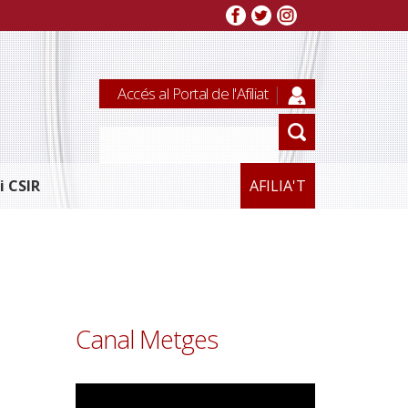
Accés al Portal de l'Afiliat
i CSIR
AFILIA'T
Canal Metges