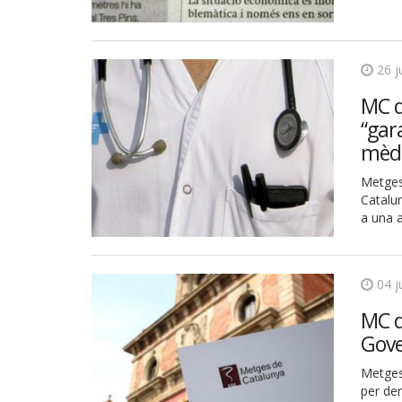
26 j
MC d
“gara
mèdi
Metges
Catalun
a una 
04 j
MC d
Gove
Metges
per dem